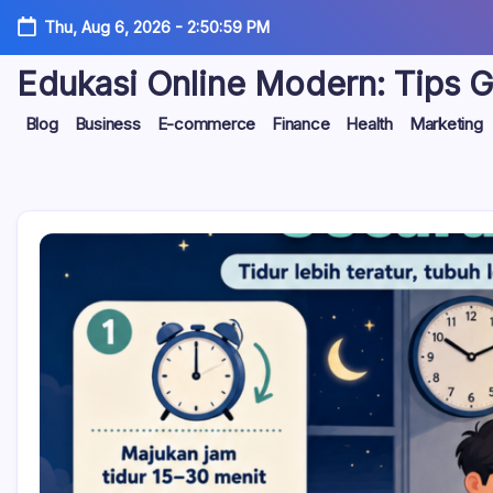
Skip
Thu, Aug 6, 2026
-
2:51:00 PM
to
content
Edukasi Online Modern: Tips G
Sajian
Blog
Business
E-commerce
Finance
Health
Marketing
konten
digital
yang
membantu
kamu
belajar,
bermain,
dan
berkembang
di
era
teknologi.