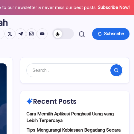
 to our newsletter & never miss our best posts.
Subscribe Now!
ah
tps://www.facebook.com/
https://twitter.com/
https://t.me/
https://www.instagram.com/
https://youtube.com/
Subscribe
Search
Recent Posts
Cara Memilih Aplikasi Penghasil Uang yang
Lebih Terpercaya
Tips Mengurangi Kebiasaan Begadang Secara